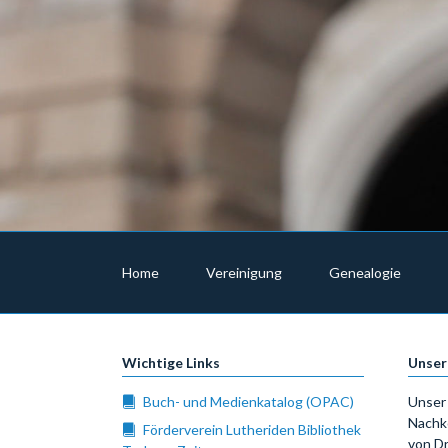
Navigation
überspringen
Home
Vereinigung
Genealogie
Wichtige Links
Unser
Buch- und Medienkatalog (OPAC)
Unser 
Nachk
Förderverein Lutheriden Bibliothek
von Dr