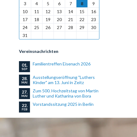
3
4
5
6
7
8
9
10
11
12
13
14
15
16
17
18
19
20
21
22
23
24
25
26
27
28
29
30
31
Vereinsnachrichten
Familientreffen Eisenach 2026
01.
SEP
Ausstellungseröffnung "Luthers
28.
Kinder" am 13. Juni in Zeitz
MAI
Zum 500. Hochzeitstag von Martin
27.
Luther und Katharina von Bora
MAI
Vorstandssitzung 2025 in Berlin
22.
FEB