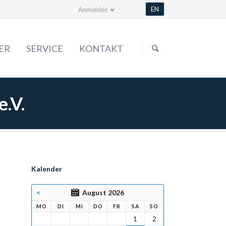
EN
Anmelden
Navigation
überspringen
ER
SERVICE
KONTAKT
Formulare
.V.
Satzung
Bestellen & mehr
Mediathek
Kalender
<
August 2026
NTAG
ENSTAG
TTWOCH
NNERSTAG
EITAG
MSTAG
NNTAG
MO
DI
MI
DO
FR
SA
SO
1
2