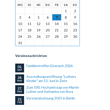
NTAG
ENSTAG
TTWOCH
NNERSTAG
EITAG
MSTAG
NNTAG
MO
DI
MI
DO
FR
SA
SO
1
2
3
4
5
6
7
8
9
10
11
12
13
14
15
16
17
18
19
20
21
22
23
24
25
26
27
28
29
30
31
Vereinsnachrichten
Familientreffen Eisenach 2026
01.
SEP
Ausstellungseröffnung "Luthers
28.
Kinder" am 13. Juni in Zeitz
MAI
Zum 500. Hochzeitstag von Martin
27.
Luther und Katharina von Bora
MAI
Vorstandssitzung 2025 in Berlin
22.
FEB