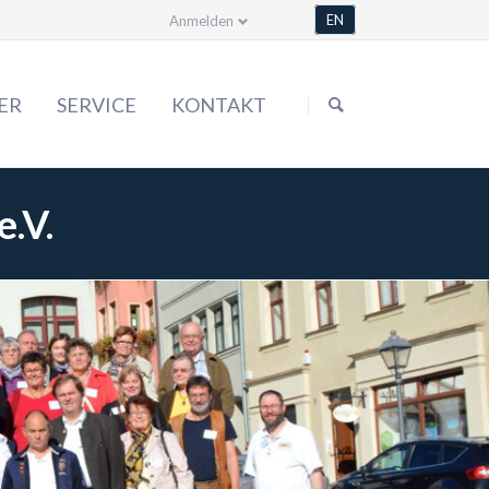
EN
Anmelden
Navigation
überspringen
ER
SERVICE
KONTAKT
Formulare
.V.
Satzung
Bestellen & mehr
Mediathek