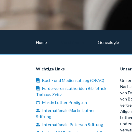
Navigation
überspringen
Home
Vereinigung
Genealogie
Wichtige Links
Unser
Buch- und Medienkatalog (OPAC)
Unser 
Nachk
Förderverein Lutheriden Bibliothek
von Dr
Torhaus Zeitz
von Bo
Martin Luther Predigten
vertre
Internationale Martin Luther
Allgem
Stiftung
Luthe
und zu
Internationale Petersen Stiftung
verwa