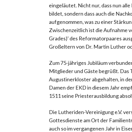
eingeläutet. Nicht nur, dass nun all
bildet, sondern dass auch die Nach
aufgenommen, was zu einer Stärkung
Zwischenzeitlich ist die Aufnahme 
Grades)' des Reformatorpaares aus
Großeltern von Dr. Martin Luther od
Zum 75-jähriges Jubiläum verbunden
Mitglieder und Gäste begrüßt. Das 
Augustinerkloster abgehalten, in de
Damen der EKD in diesem Jahr empfi
1511 seine Priesterausbildung absol
Die Lutheriden-Vereinigung e.V. vers
Gottesdienste am Ort der Familien
auch so im vergangenen Jahr in Eise