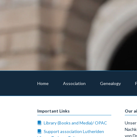
Skip
navigation
Home
Association
Genealogy
Important Links
Our a
Library (Books and Media)/ OPAC
Unser 
Nachk
Support association Lutheriden
von Dr