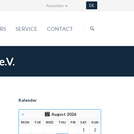
DE
Anmelden
Skip
navigation
RS
SERVICE
CONTACT
Forms
.V.
Statute
Order & more
Media library
Kalender
<
August 2026
DAY
SDAY
NESDAY
RSDAY
DAY
URDAY
DAY
MON
TUE
WED
THU
FRI
SAT
SUN
1
2