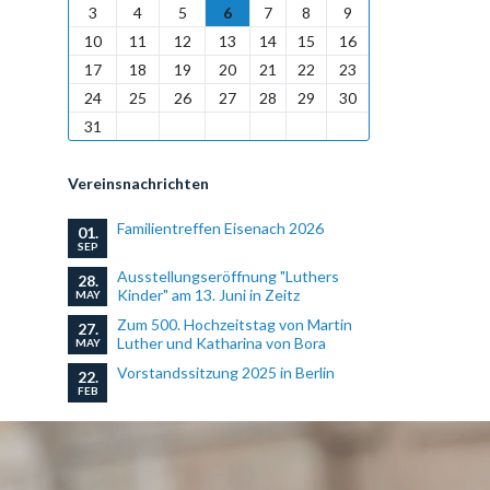
3
4
5
6
7
8
9
10
11
12
13
14
15
16
17
18
19
20
21
22
23
24
25
26
27
28
29
30
31
Vereinsnachrichten
Familientreffen Eisenach 2026
01.
SEP
Ausstellungseröffnung "Luthers
28.
Kinder" am 13. Juni in Zeitz
MAY
Zum 500. Hochzeitstag von Martin
27.
Luther und Katharina von Bora
MAY
Vorstandssitzung 2025 in Berlin
22.
FEB