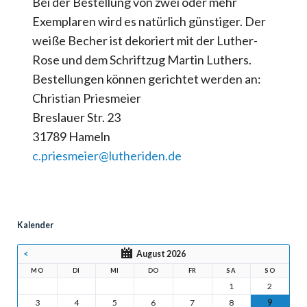
Bei der Bestellung von zwei oder mehr
Exemplaren wird es natürlich günstiger. Der
weiße Becher ist dekoriert mit der Luther-
Rose und dem Schriftzug Martin Luthers.
Bestellungen können gerichtet werden an:
Christian Priesmeier
Breslauer Str. 23
31789 Hameln
c.priesmeier@lutheriden.de
Kalender
<
August 2026
MO
DI
MI
DO
FR
SA
SO
1
2
3
4
5
6
7
8
9