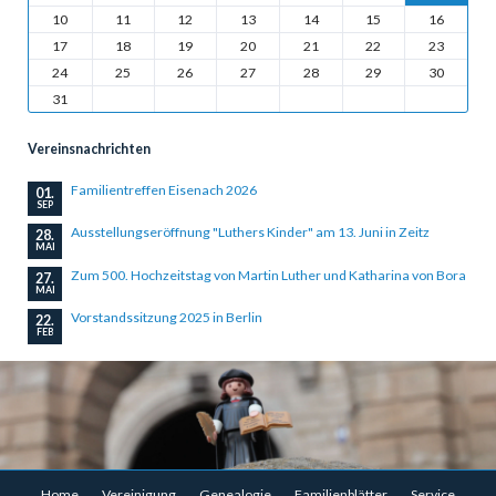
10
11
12
13
14
15
16
17
18
19
20
21
22
23
24
25
26
27
28
29
30
31
Vereinsnachrichten
Familientreffen Eisenach 2026
01.
SEP
Ausstellungseröffnung "Luthers Kinder" am 13. Juni in Zeitz
28.
MAI
Zum 500. Hochzeitstag von Martin Luther und Katharina von Bora
27.
MAI
Vorstandssitzung 2025 in Berlin
22.
FEB
Navigation
Home
Vereinigung
Genealogie
Familienblätter
Service