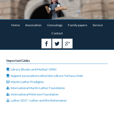
Skip
Home
Association
Genealogy
Family papers
Service
navigation
Contact
Important Links
Library (Books and Media)/ OPAC
Support association Lutheriden Library Torhaus Zeitz
Martin Luther Predigten
International Martin Luther Foundation
International Petersen Foundation
Luther 2017 - Luther and the Refomation