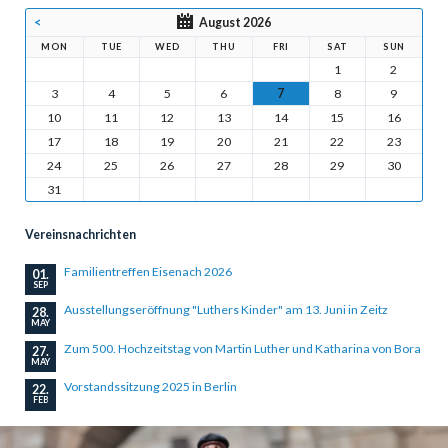
<
August 2026
MON
TUE
WED
THU
FRI
SAT
SUN
1
2
3
4
5
6
7
8
9
10
11
12
13
14
15
16
17
18
19
20
21
22
23
24
25
26
27
28
29
30
31
Vereinsnachrichten
Familientreffen Eisenach 2026
01.
SEP
Ausstellungseröffnung "Luthers Kinder" am 13. Juni in Zeitz
28.
MAY
Zum 500. Hochzeitstag von Martin Luther und Katharina von Bora
27.
MAY
Vorstandssitzung 2025 in Berlin
22.
FEB