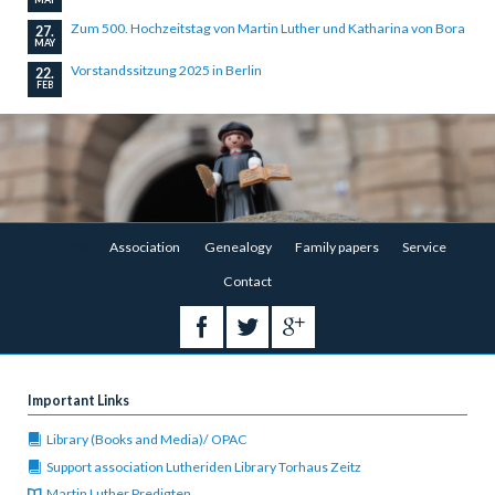
Zum 500. Hochzeitstag von Martin Luther und Katharina von Bora
27.
MAY
Vorstandssitzung 2025 in Berlin
22.
FEB
Skip
Home
Association
Genealogy
Family papers
Service
navigation
Contact
Important Links
Library (Books and Media)/ OPAC
Support association Lutheriden Library Torhaus Zeitz
Martin Luther Predigten