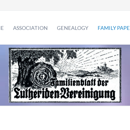
E
ASSOCIATION
GENEALOGY
FAMILY PAPE
The Lutheriden
2029 - 2020
Board
2019 - 2010
Archive & Library
2009 - 2000
Family gatherings
1999 - 1990
Luther rose
News
1979 - 1970
Veranstaltungskalender
1969 - 1960
1959 - 1950
1949 - 1940