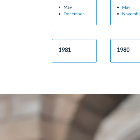
May
May
December
Novemb
1981
1980