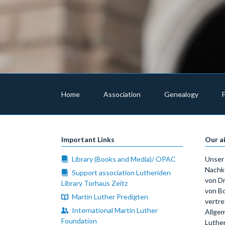
Skip
navigation
Home
Association
Genealogy
Important Links
Our a
Library (Books and Media)/ OPAC
Unser 
Nachk
Support association Lutheriden
von Dr
Library Torhaus Zeitz
von Bo
Martin Luther Predigten
vertre
International Martin Luther
Allgem
Foundation
Luthe