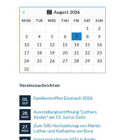
<
August 2026
DAY
SDAY
NESDAY
RSDAY
DAY
URDAY
DAY
MON
TUE
WED
THU
FRI
SAT
SUN
1
2
3
4
5
6
7
8
9
10
11
12
13
14
15
16
17
18
19
20
21
22
23
24
25
26
27
28
29
30
31
Vereinsnachrichten
Familientreffen Eisenach 2026
01.
SEP
Ausstellungseröffnung "Luthers
28.
Kinder" am 13. Juni in Zeitz
MAY
Zum 500. Hochzeitstag von Martin
27.
Luther und Katharina von Bora
MAY
Vorstandssitzung 2025 in Berlin