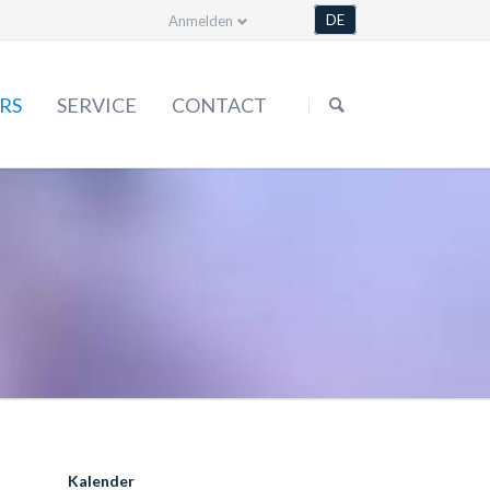
DE
Anmelden
Skip
navigation
RS
SERVICE
CONTACT
Forms
Statute
Order & more
Media library
Kalender